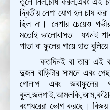
তুলে নিল,চাষ করল,এবং এই চা
দ্বিতীয় নেশা যোগ হল চাষ করা।
ছিল না। নেশার চেয়েও গভীর
মতোই ভালোবাসত। যখনই শাকসব্
পাতা বা ফুলের গায়ে হাত বুলি
কতদিনই বা তারা এই ব
দুজন বাড়িটার সামনে এবং পেছ
গোলাপ এবং জবাফুলের গ
কুল,জলপাই,আমলকি,আম,কাঁঠাল
বংশধরেরা ভোগ করছে। বিজয় ভর