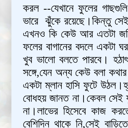
করল --যেখানে ফুলের গাছগুলি 
ভারে  ঝুঁকে রয়েছে।কিন্তু সেই 
এখনও কি কেউ আর এতটা জমি
ফলের বাগানের বদলে একটা ঘর
খুব ভালো বলতে পারবে। হঠা
সঙ্গে,যেন অন্য কেউ বলা কথার
একটা ম্লান হাসি ফুটে উঠল।হ
বোধহয় জানত না।কেবল সেই য
না।লাভের হিসেবে কাজ করত
বেশিদিন থাকে নি,সেই বাড়ি