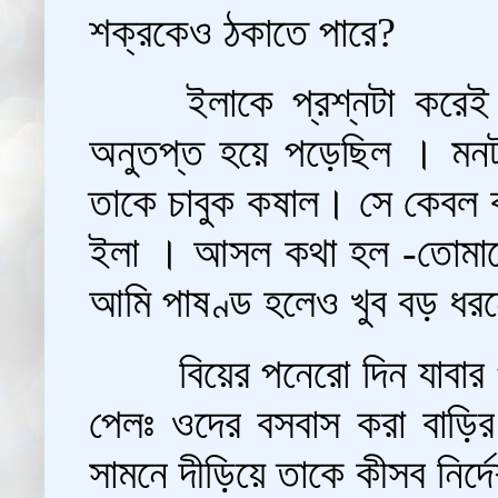
শক্রকেও ঠকাতে পারে?
ইলাকে প্রশ্নটা করেই
অনুতপ্ত হয়ে পড়েছিল । মনট
তাকে চাবুক কষাল। সে কেবল ব
ইলা । আসল কথা হল -তোমাকে 
আমি পাষণ্ড হলেও খুব বড় ধর
বিয়ের পনেরো দিন যাবা
পেলঃ ওদের বসবাস করা বাড়ির
সামনে দীড়িয়ে তাকে কীসব নির্