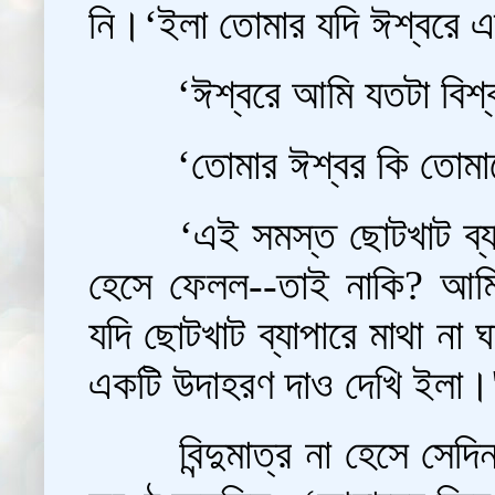
নি।‘ইলা তোমার যদি ঈশ্বরে এ
‘ঈশ্বরে আমি যতটা বিশ্
‘তোমার ঈশ্বর কি তোমাক
‘এই সমস্ত ছোটখাট ব্য
হেসে ফেলল--তাই নাকি? আমি
যদি ছোটখাট ব্যাপারে মাথা না ঘা
একটি উদাহরণ দাও দেখি ইলা।
বিন্দুমাত্র না হেসে সে