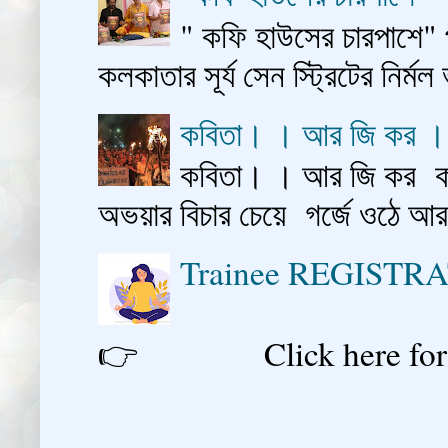
" কফি হাউসের চারপাশে" 
কলকাতার সূর্য সেন স্ট্রিটের নির্মল
কবিতা। । আর জি কর 
কবিতা। । আর জি কর কাশ
অভয়ার বিচার চেয়ে গর্জে ওঠে আ
Trainee REGISTR
👉 Click here for reg