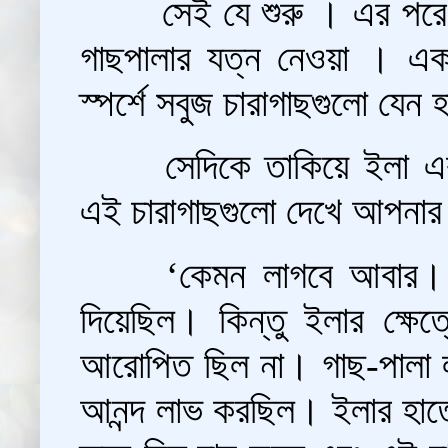
সেই যে শুরু । এর পরে
গাছপালার যত্ন নেওয়া । এক
স্পর্শে সবুজ চারাগাছগুলো যে
সেদিকে তাকিয়ে ইলা এ
এই চারাগাছগুলো দেখে আপনা
‘কেমন লাগবে আবার। 
দিয়েছিল। কিন্তু ইলার ক্ষে
আরোপিত ছিল না। গাছ-পালা লাগিয়
আনন্দ লাভ করছিল। ইলার হাত