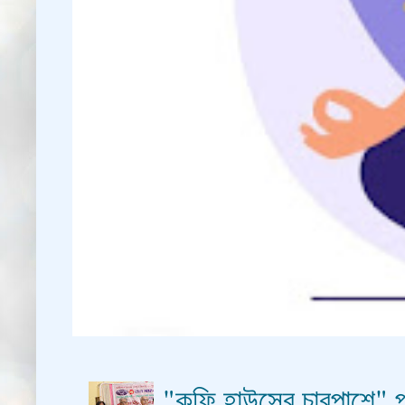
"কফি হাউসের চারপাশে" প