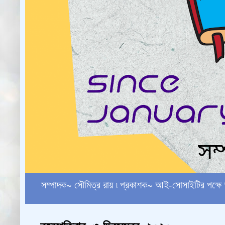
সম্পাদক~ সৌমিত্র রায় ৷ প্রকাশক~ আই-সোসাইটির পক