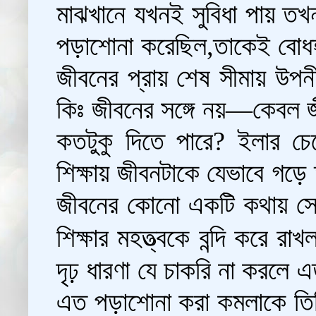
মাঝখানে যখনই সুবিধা পায় তখ
পড়াশোনা করেছিল,তাকেই বোধহয
জীবনের প্রায় শেষ সীমায় উপনী
কিঃ জীবনের সঙ্গে নয়—কেবল জীব
কতটুকু দিতে পারে? ইলার চেয
শিক্ষায় জীবনটাকে যেভাবে গড়ে
জীবনের কোনো একটি কথায় সেই 
শিক্ষার মহত্ত্বকে বন্দি করে রাখ
দৃঢ় ধারণা যে চাকরি না করলে
এত পড়াশোনা করা কমলাকে তিন