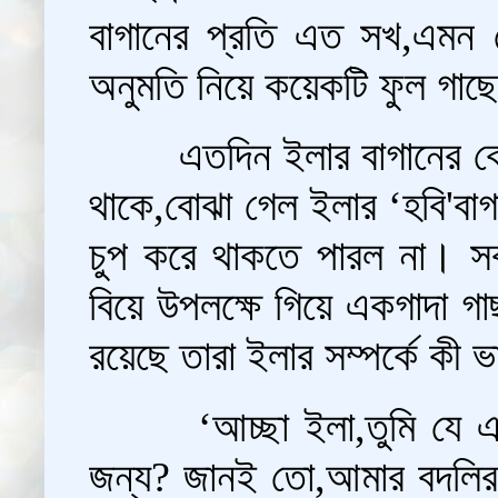
বাগানের প্রতি এত সখ,এমন 
অনুমতি নিয়ে কয়েকটি ফুল গাছে
এতদিন ইলার বাগানের ক
থাকে,বোঝা গেল ইলার ‘হবি'বাগ
চুপ করে থাকতে পারল না। সব
বিয়ে উপলক্ষে গিয়ে একগাদা গ
রয়েছে তারা ইলার সম্পর্কে কী 
 ‘আচ্ছা ইলা,তুমি যে এ
জন্য? জানই তো,আমার বদলির চ